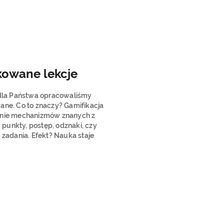
kowane lekcje
 dla Państwa opracowaliśmy
ane. Co to znaczy? Gamifikacja
anie mechanizmów znanych z
k: punkty, postęp, odznaki, czy
 zadania. Efekt? Nauka staje