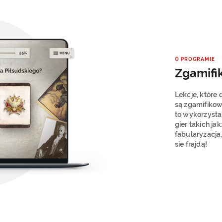
O PROGRAMIE
Zgamifi
Lekcje, które
są zgamifikow
to wykorzyst
gier takich ja
fabularyzacja,
sie frajdą!