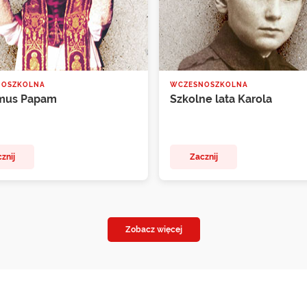
NOSZKOLNA
WCZESNOSZKOLNA
mus Papam
Szkolne lata Karola
znij
Zacznij
Zobacz więcej